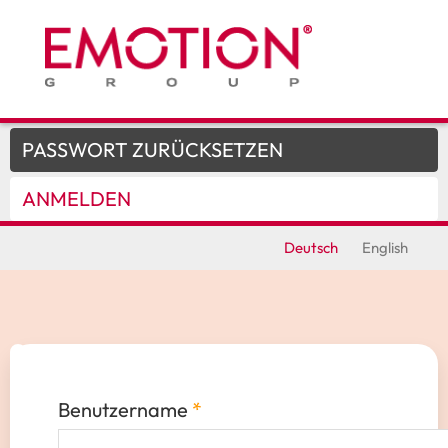
Skip to
main
content
Primary tabs
PASSWORT ZURÜCKSETZEN
ANMELDEN
(ACTIVE TAB)
Deutsch
English
Benutzername
*